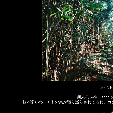
2004
無人島探検～♪･･
蚊が多いわ、くもの巣が張り巡らされてるわ、カ