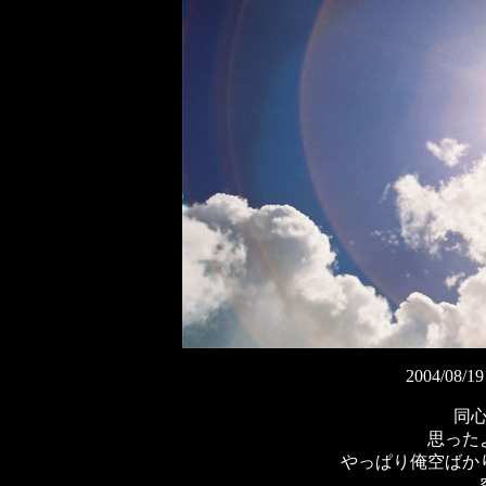
2004/0
同
思った
やっぱり俺空ばか